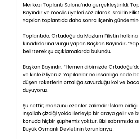
Merkezi Toplantı Salonu’nda gerçekleştirildi. To
Bayındır ve meclis üyeleri söz alarak İsrail’in Fili
Yapılan toplantıda daha sonra ilçenin gündemin
Toplantıda, Ortadoğu’da Mazlum Filistin halkına y
kınadıklarına vurgu yapan Başkan Bayındır, “Yapıla
belirterek şu açıklamalarda bulundu.
Başkan Bayındır, “Hemen dibimizde Ortadoğu’da Fil
ve kinle izliyoruz. Yapılanlar ne insanlığa nede b
düşen roketlerin ortalığa savurduğu kol ve bac
duyuyoruz.
Şu nettir; mahzunu ezenler zalimdir! İslam birliği
inşallah çizdiği yolda ilerleyip bir araya gelir ve
konuda hiçbir şüphemiz yoktur. Bizi sabrımızla sı
Büyük Osmanlı Devletinin torunlarıyız.