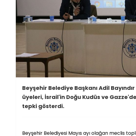
Beyşehir Belediye Başkanı Adil Bayındır
üyeleri, İsrail'in Doğu Kudüs ve Gazze'de 
tepki gösterdi.
Beyşehir Belediyesi Mayıs ayı olağan meclis topla