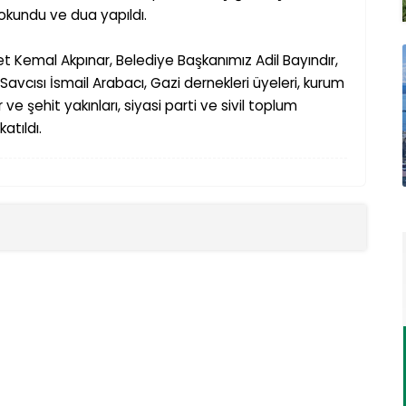
m okundu ve dua yapıldı.
 Kemal Akpınar, Belediye Ba
ş
kanımız Adil Bayındır,
 Savcısı
İsmail Arabacı
, Gazi dernekleri üyeleri, kurum
er ve
ş
ehit yakınları, siyasi parti ve sivil toplum
 katıldı.