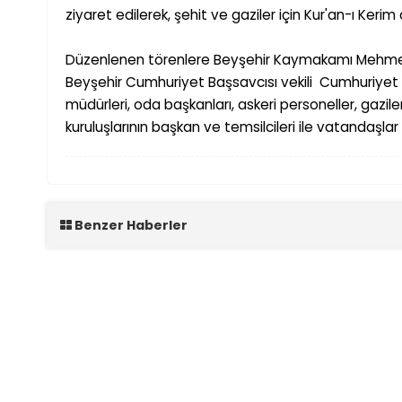
ziyaret edilerek,
ş
ehit ve gaziler için Kur'an-ı Keri
Düzenlenen törenlere Bey
ş
ehir Kaymakamı Mehmet
Bey
ş
ehir Cumhuriyet Ba
ş
savcısı vekili Cumhuriyet
müdürleri, oda ba
ş
kanları, askeri personeller, gazil
kurulu
ş
larının ba
ş
kan ve temsilcileri ile vatanda
ş
lar
Benzer Haberler