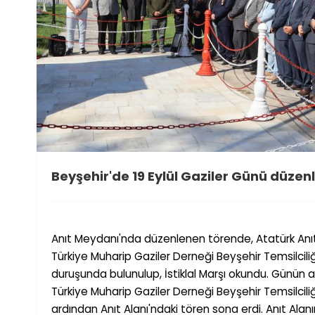
Beyşehir'de 19 Eylül Gaziler Günü düzenl
Anıt Meydanı'nda düzenlenen törende, Atatürk Anı
Türkiye Muharip Gaziler Derne
ğ
i Bey
ş
ehir Temsilcili
duru
ş
unda bulunulup,
İ
stiklal Mar
ş
ı okundu. Günün 
Türkiye Muharip Gaziler Derne
ğ
i Bey
ş
ehir Temsilcili
ardından Anıt Alanı'ndaki tören sona erdi. Anıt Alan