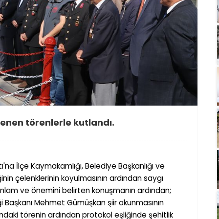
enen törenlerle kutlandı.
tı'na
İ
lçe Kaymakamlı
ğ
ı, Belediye Ba
ş
kanlı
ğ
ı ve
ğ
inin çelenklerinin koyulmasının ardından saygı
anlam ve önemini belirten konu
ş
manın ardından;
ğ
i Ba
ş
kanı Mehmet Gümü
şkan
ş
iir okunmasının
ındaki törenin ardından protokol e
ş
li
ğ
inde
ş
ehitlik