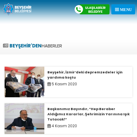
BEYŞEHİR'DEN
HABERLER
Beyşehir, İzmir’deki depremzedeler için
yardıma koştu
5 Kasım 2020
Başkanımız Bayındır, “Hep Beraber
Aldığımız Kararlar, Şehrimizin Yarınına Işık
Tutacak!”
4 Kasım 2020