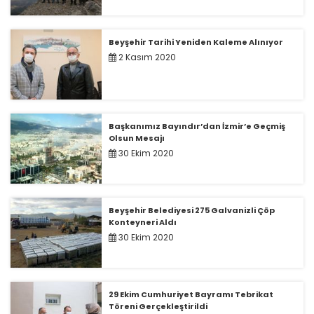
Beyşehir Tarihi Yeniden Kaleme Alınıyor
2 Kasım 2020
Başkanımız Bayındır’dan İzmir’e Geçmiş
Olsun Mesajı
30 Ekim 2020
Beyşehir Belediyesi 275 Galvanizli Çöp
Konteyneri Aldı
30 Ekim 2020
29 Ekim Cumhuriyet Bayramı Tebrikat
Töreni Gerçekleştirildi