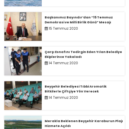
Başkanımız Bayındır’dan “15 Temmuz
Demokrasi ve Milli Birlik Günü” Mesajı
15 Temmuz 2020
Çarşı Esnafını Tedirgin Eden Yılan Belediye
Ekiplerince Yakaladı
14 Temmuz 2020
Beyşehir Belediyesi Tıbbi Aromatik
Bitkilerle Çiftçiye Yön Verecek
14 Temmuz 2020
Merakla Beklenen Beyşehir Karaburun Plajı
Hizmete Açıldı